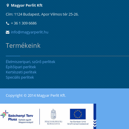
Magyar Perlit Kft
Cím: 1124 Budapest, Apor Vilmos tér 25-26.
+ 36 1 309 6686
info@magyarperlit.hu
Termékeink
Élelmiszeripari, szűrő perlitek
Építőipari perlitek
Kertészeti perlitek
Speciális perlitek
Copyright © 2014 Magyar Perlit Kft.