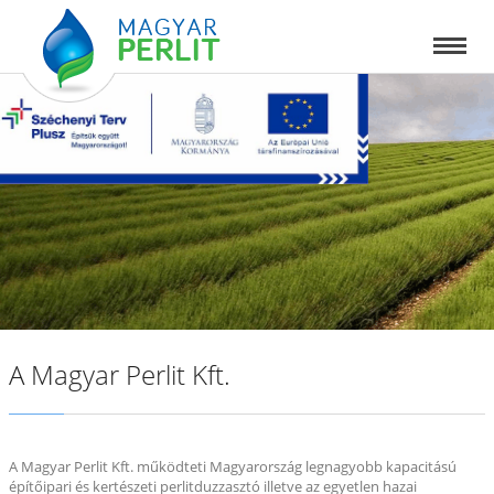
A Magyar Perlit Kft.
A Magyar Perlit Kft. működteti Magyarország legnagyobb kapacitású
építőipari és kertészeti perlitduzzasztó illetve az egyetlen hazai