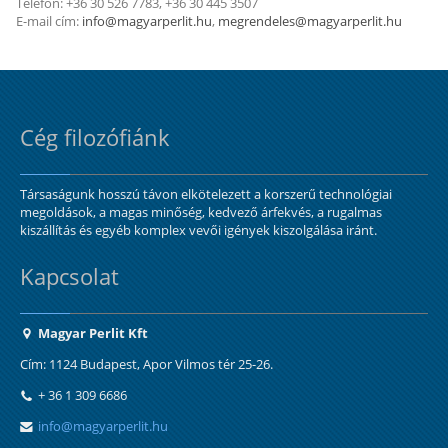
Telefon: +36 30 526 7783, +36 30 445 3507
E-mail cím:
info@magyarperlit.hu
,
megrendeles@magyarperlit.hu
Cég filozófiánk
Társaságunk hosszú távon elkötelezett a korszerű technológiai
megoldások, a magas minőség, kedvező árfekvés, a rugalmas
kiszállítás és egyéb komplex vevői igények kiszolgálása iránt.
Kapcsolat
Magyar Perlit Kft
Cím: 1124 Budapest, Apor Vilmos tér 25-26.
+ 36 1 309 6686
info@magyarperlit.hu