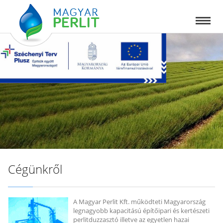
Cégünkről
A Magyar Perlit Kft. működteti Magyarország
legnagyobb kapacitású építőipari és kertészeti
perlitduzzasztó illetve az egyetlen hazai