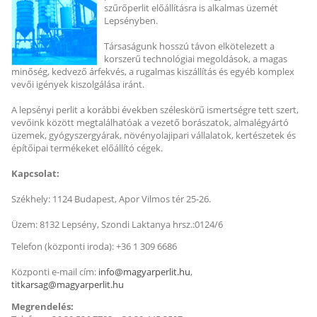
szűrőperlit előállításra is alkalmas üzemét
Lepsényben.
Társaságunk hosszú távon elkötelezett a
korszerű technológiai megoldások, a magas
minőség, kedvező árfekvés, a rugalmas kiszállítás és egyéb komplex
vevői igények kiszolgálása iránt.
A lepsényi perlit a korábbi években széleskörű ismertségre tett szert,
vevőink között megtalálhatóak a vezető borászatok, almalégyártó
üzemek, gyógyszergyárak, növényolajipari vállalatok, kertészetek és
építőipai termékeket előállító cégek.
Kapcsolat:
Székhely: 1124 Budapest, Apor Vilmos tér 25-26.
Üzem: 8132 Lepsény, Szondi Laktanya hrsz.:0124/6
Telefon (központi iroda): +36 1 309 6686
Központi e-mail cím:
info@magyarperlit.hu
,
titkarsag@magyarperlit.hu
Megrendelés: