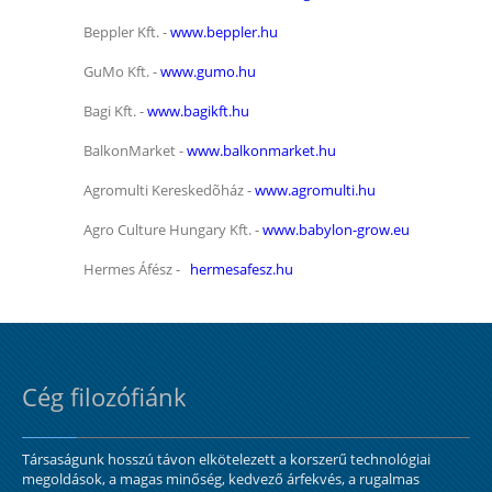
Beppler Kft. -
www.beppler.hu
GuMo Kft. -
www.gumo.hu
Bagi Kft. -
www.bagikft.hu
BalkonMarket -
www.balkonmarket.hu
Agromulti Kereskedõház -
www.agromulti.hu
Agro Culture Hungary Kft. -
www.babylon-grow.eu
Hermes Áfész -
hermesafesz.hu
Cég filozófiánk
Társaságunk hosszú távon elkötelezett a korszerű technológiai
megoldások, a magas minőség, kedvező árfekvés, a rugalmas