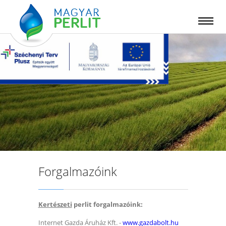
Forgalmazóink
Kertészeti
perlit forgalmazóink:
Internet Gazda Áruház Kft. -
www.gazdabolt.hu