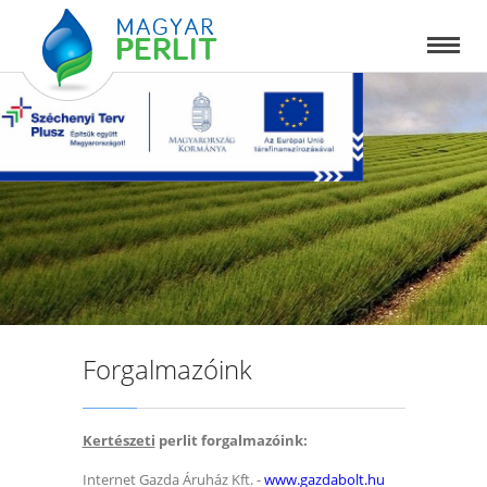
Forgalmazóink
Kertészeti
perlit forgalmazóink:
Internet Gazda Áruház Kft. -
www.gazdabolt.hu