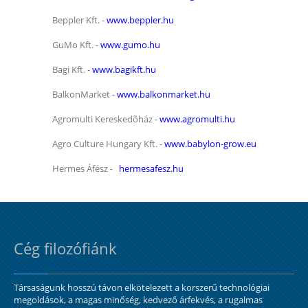
Beppler Kft. -
www.beppler.hu
GuMo Kft. -
www.gumo.hu
Bagi Kft. -
www.bagikft.hu
BalkonMarket -
www.balkonmarket.hu
Agromulti Kereskedõház -
www.agromulti.hu
Agro Culture Hungary Kft. -
www.babylon-grow.eu
Hermes Áfész -
hermesafesz.hu
Cég filozófiánk
Társaságunk hosszú távon elkötelezett a korszerű technológiai
megoldások, a magas minőség, kedvező árfekvés, a rugalmas