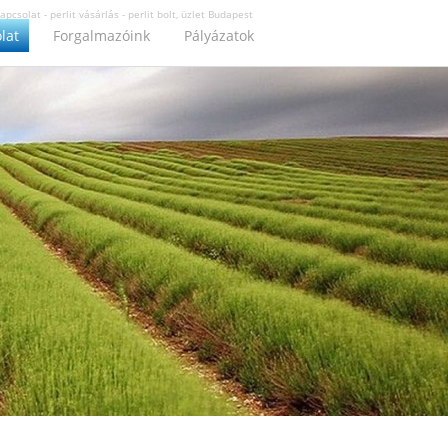
apcsolat - perlit vásárlás - perlit bolt, üzlet Budapest
lat
Forgalmazóink
Pályázatok