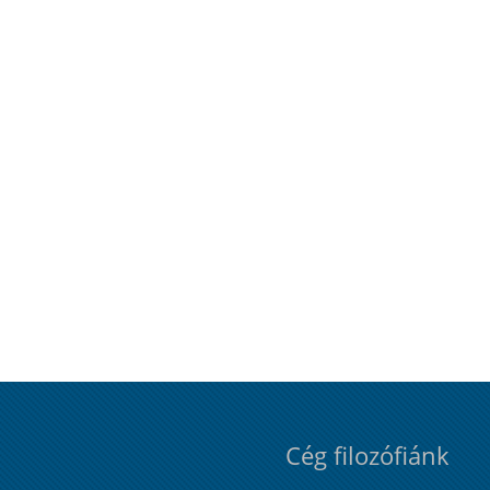
Cég filozófiánk