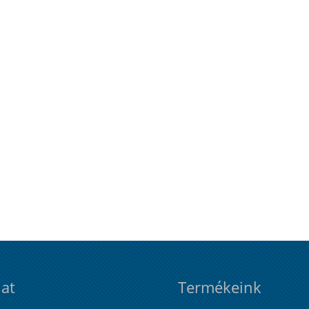
at
Termékeink