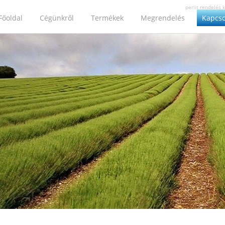
perlit rendelés k
Főoldal
Cégünkről
Termékek
Megrendelés
Kapcso