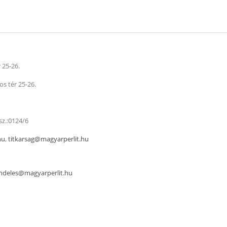
 25-26.
s tér 25-26.
z.:0124/6
hu
,
titkarsag@magyarperlit.hu
deles@magyarperlit.hu