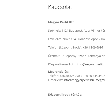
Kapcsolat
Magyar Perlit Kft.
Székhely: 1124 Budapest, Apor Vilmos tér
Levelezési cím: 1124 Budapest, Apor Vilmo
Telefon (központi iroda): +36 1 309 6686
Üzem: 8132 Lepsény, Szondi Laktanya hrs
Központi e-mail cím:
info@magyarperlit.
Megrendelés:
Telefon: +36 30 526 7783, +36 30 445 3507
E-mail cím:
info@magyarperlit.hu
,
megren
Központi iroda térkép: