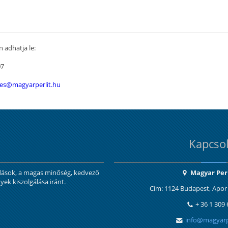
 adhatja le:
07
es@magyarperlit.hu
Kapcsol
ldások, a magas minőség, kedvező
Magyar Perl
yek kiszolgálása iránt.
Cím: 1124 Budapest, Apor 
+ 36 1 309
info@magyarp