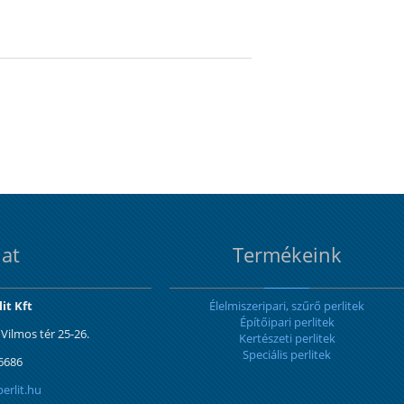
at
Termékeink
it Kft
Élelmiszeripari, szűrő perlitek
Építőipari perlitek
Vilmos tér 25-26.
Kertészeti perlitek
Speciális perlitek
 6686
erlit.hu