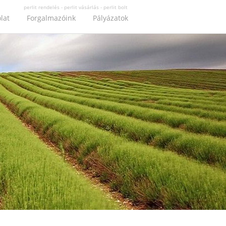
perlit rendelés - perlit vásárlás - perlit bolt
lat
Forgalmazóink
Pályázatok