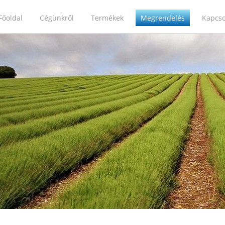
Főoldal
Cégünkről
Termékek
Megrendelés
Kapcso