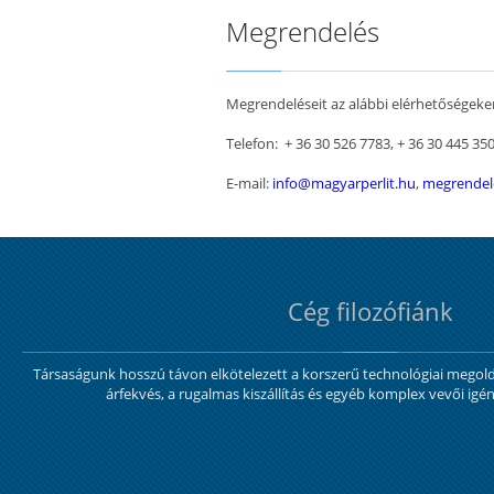
Megrendelés
Megrendeléseit az alábbi elérhetőségeken
Telefon: + 36 30 526 7783,
+ 36 30 445 35
E-mail:
info@magyarperlit.hu
,
megrendel
Cég filozófiánk
Társaságunk hosszú távon elkötelezett a korszerű technológiai mego
árfekvés, a rugalmas kiszállítás és egyéb komplex vevői igén