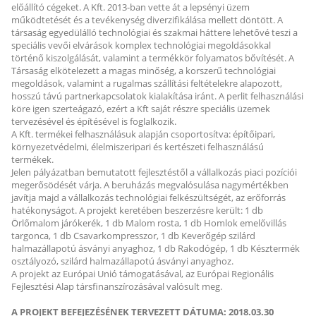
előállító cégeket. A Kft. 2013-ban vette át a lepsényi üzem
működtetését és a tevékenység diverzifikálása mellett döntött. A
társaság egyedülálló technológiai és szakmai háttere lehetővé teszi a
speciális vevői elvárások komplex technológiai megoldásokkal
történő kiszolgálását, valamint a termékkör folyamatos bővítését. A
Társaság elkötelezett a magas minőség, a korszerű technológiai
megoldások, valamint a rugalmas szállítási feltételekre alapozott,
hosszú távú partnerkapcsolatok kialakítása iránt. A perlit felhasználási
köre igen szerteágazó, ezért a Kft saját részre speciális üzemek
tervezésével és építésével is foglalkozik.
A Kft. termékei felhasználásuk alapján csoportosítva: építőipari,
környezetvédelmi, élelmiszeripari és kertészeti felhasználású
termékek.
Jelen pályázatban bemutatott fejlesztéstől a vállalkozás piaci pozíciói
megerősödését várja. A beruházás megvalósulása nagymértékben
javítja majd a vállalkozás technológiai felkészültségét, az erőforrás
hatékonyságot. A projekt keretében beszerzésre került: 1 db
Örlőmalom járókerék, 1 db Malom rosta, 1 db Homlok emelővillás
targonca, 1 db Csavarkompresszor, 1 db Keverőgép szilárd
halmazállapotú ásványi anyaghoz, 1 db Rakodógép, 1 db Késztermék
osztályozó, szilárd halmazállapotú ásványi anyaghoz.
A projekt az Európai Unió támogatásával, az Európai Regionális
Fejlesztési Alap társfinanszírozásával valósult meg.
A PROJEKT BEFEJEZÉSÉNEK TERVEZETT DÁTUMA: 2018.03.30