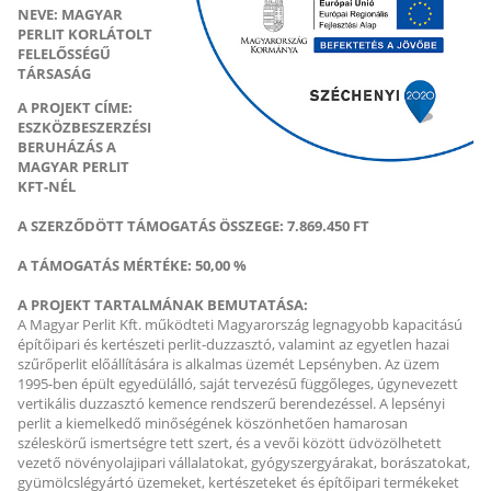
NEVE: MAGYAR
PERLIT KORLÁTOLT
FELELŐSSÉGŰ
TÁRSASÁG
A PROJEKT CÍME:
ESZKÖZBESZERZÉSI
BERUHÁZÁS A
MAGYAR PERLIT
KFT-NÉL
A SZERZŐDÖTT TÁMOGATÁS ÖSSZEGE: 7.869.450 FT
A TÁMOGATÁS MÉRTÉKE: 50,00 %
A PROJEKT TARTALMÁNAK BEMUTATÁSA:
A Magyar Perlit Kft. működteti Magyarország legnagyobb kapacitású
építőipari és kertészeti perlit-duzzasztó, valamint az egyetlen hazai
szűrőperlit előállítására is alkalmas üzemét Lepsényben. Az üzem
1995-ben épült egyedülálló, saját tervezésű függőleges, úgynevezett
vertikális duzzasztó kemence rendszerű berendezéssel. A lepsényi
perlit a kiemelkedő minőségének köszönhetően hamarosan
széleskörű ismertségre tett szert, és a vevői között üdvözölhetett
vezető növényolajipari vállalatokat, gyógyszergyárakat, borászatokat,
gyümölcslégyártó üzemeket, kertészeteket és építőipari termékeket