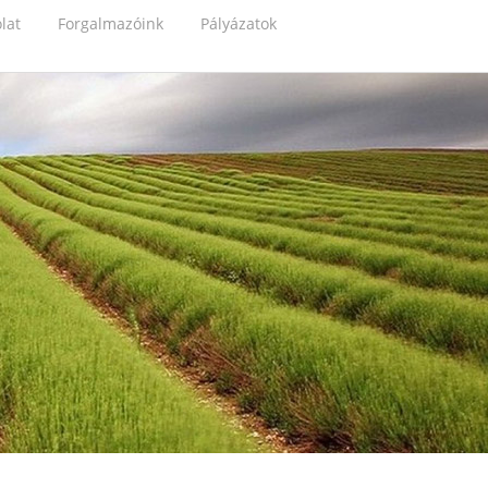
lat
Forgalmazóink
Pályázatok