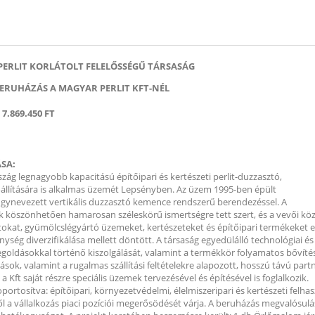
PERLIT KORLÁTOLT FELELŐSSÉGŰ TÁRSASÁG
BERUHÁZÁS A MAGYAR PERLIT KFT-NÉL
.869.450 FT
SA:
zág legnagyobb kapacitású építőipari és kertészeti perlit-duzzasztó,
lőállítására is alkalmas üzemét Lepsényben. Az üzem 1995-ben épült
 úgynevezett vertikális duzzasztó kemence rendszerű berendezéssel. A
k köszönhetően hamarosan széleskörű ismertségre tett szert, és a vevői kö
okat, gyümölcslégyártó üzemeket, kertészeteket és építőipari termékeket elő
ég diverzifikálása mellett döntött. A társaság egyedülálló technológiai és 
goldásokkal történő kiszolgálását, valamint a termékkör folyamatos bővítés
ok, valamint a rugalmas szállítási feltételekre alapozott, hosszú távú partne
a Kft saját részre speciális üzemek tervezésével és építésével is foglalkozik.
oportosítva: építőipari, környezetvédelmi, élelmiszeripari és kertészeti felh
ől a vállalkozás piaci pozíciói megerősödését várja. A beruházás megvalósul