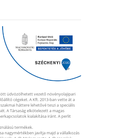
zött üdvözölhetett vezető növényolajipari
állító cégeket. A Kft. 2013-ban vette át a
szakmai háttere lehetővé teszi a speciális
ét. A Társaság elkötelezett a magas
rkapcsolatok kialakítása iránt. A perlit
asználású termékek.
ása nagymértékben javítja majd a vállalkozás