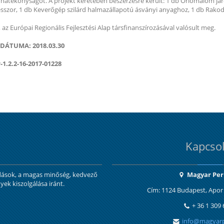
ás hatékonyságot. A projekt keretében beszerzésre került: 1 db Örlőmalom j
sszor, 1 db Keverőgép szilárd halmazállapotú ásványi anyaghoz, 1 db Rakod
az Európai Regionális Fejlesztési Alap társfinanszírozásával valósult meg.
 DÁTUMA: 2018.03.30
.2.2-16-2017-01228
Kapcsol
ldások, a magas minőség, kedvező
Magyar Perl
yek kiszolgálása iránt.
Cím: 1124 Budapest, Apor 
+ 36 1 309
info@magyarp