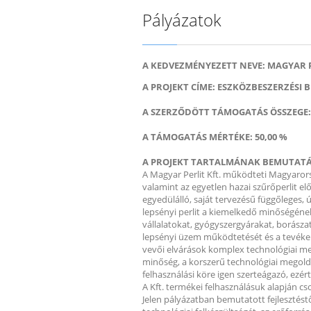
Pályázatok
A KEDVEZMÉNYEZETT NEVE: MAGYAR 
A PROJEKT CÍME: ESZKÖZBESZERZÉSI 
A SZERZŐDÖTT TÁMOGATÁS ÖSSZEGE: 7
A TÁMOGATÁS MÉRTÉKE: 50,00 %
A PROJEKT TARTALMÁNAK BEMUTATÁ
A Magyar Perlit Kft. működteti Magyarors
valamint az egyetlen hazai szűrőperlit e
egyedülálló, saját tervezésű függőleges,
lepsényi perlit a kiemelkedő minőségéne
vállalatokat, gyógyszergyárakat, borászat
lepsényi üzem működtetését és a tevékenys
vevői elvárások komplex technológiai me
minőség, a korszerű technológiai megoldás
felhasználási köre igen szerteágazó, ezért 
A Kft. termékei felhasználásuk alapján cs
Jelen pályázatban bemutatott fejlesztést