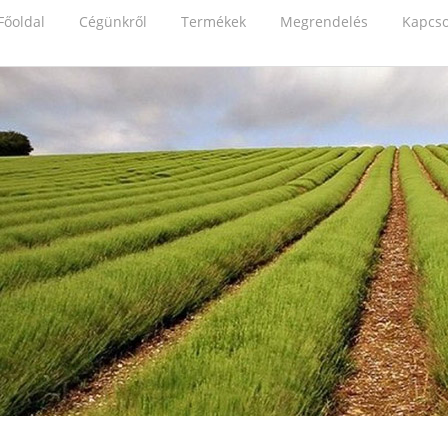
Főoldal
Cégünkről
Termékek
Megrendelés
Kapcso