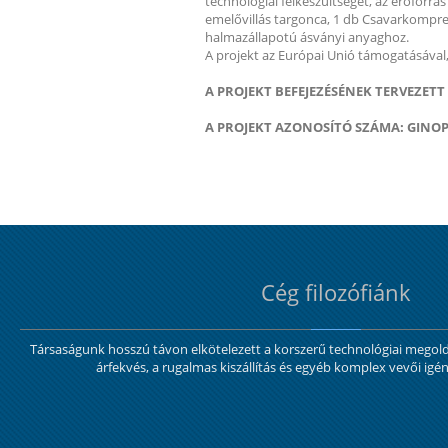
technológiai felkészültségét, az erőforr
emelővillás targonca, 1 db Csavarkompre
halmazállapotú ásványi anyaghoz.
A projekt az Európai Unió támogatásával, 
A PROJEKT BEFEJEZÉSÉNEK TERVEZETT
A PROJEKT AZONOSÍTÓ SZÁMA: GINOP-1
Cég filozófiánk
Társaságunk hosszú távon elkötelezett a korszerű technológiai mego
árfekvés, a rugalmas kiszállítás és egyéb komplex vevői igén