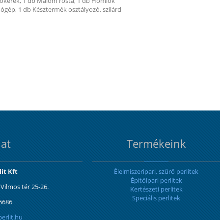
árókerék, 1 db Malom rosta, 1 db Homlok
ógép, 1 db Késztermék osztályozó, szilárd
at
Termékeink
it Kft
Élelmiszeripari, szűrő perlitek
Építőipari perlitek
Vilmos tér 25-26.
Kertészeti perlitek
Speciális perlitek
 6686
erlit.hu