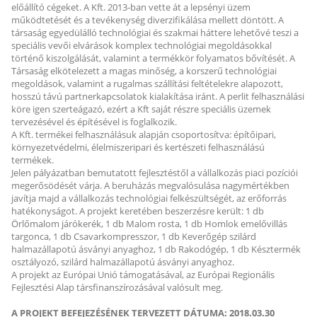
előállító cégeket. A Kft. 2013-ban vette át a lepsényi üzem
működtetését és a tevékenység diverzifikálása mellett döntött. A
társaság egyedülálló technológiai és szakmai háttere lehetővé teszi a
speciális vevői elvárások komplex technológiai megoldásokkal
történő kiszolgálását, valamint a termékkör folyamatos bővítését. A
Társaság elkötelezett a magas minőség, a korszerű technológiai
megoldások, valamint a rugalmas szállítási feltételekre alapozott,
hosszú távú partnerkapcsolatok kialakítása iránt. A perlit felhasználási
köre igen szerteágazó, ezért a Kft saját részre speciális üzemek
tervezésével és építésével is foglalkozik.
A Kft. termékei felhasználásuk alapján csoportosítva: építőipari,
környezetvédelmi, élelmiszeripari és kertészeti felhasználású
termékek.
Jelen pályázatban bemutatott fejlesztéstől a vállalkozás piaci pozíciói
megerősödését várja. A beruházás megvalósulása nagymértékben
javítja majd a vállalkozás technológiai felkészültségét, az erőforrás
hatékonyságot. A projekt keretében beszerzésre került: 1 db
Örlőmalom járókerék, 1 db Malom rosta, 1 db Homlok emelővillás
targonca, 1 db Csavarkompresszor, 1 db Keverőgép szilárd
halmazállapotú ásványi anyaghoz, 1 db Rakodógép, 1 db Késztermék
osztályozó, szilárd halmazállapotú ásványi anyaghoz.
A projekt az Európai Unió támogatásával, az Európai Regionális
Fejlesztési Alap társfinanszírozásával valósult meg.
A PROJEKT BEFEJEZÉSÉNEK TERVEZETT DÁTUMA: 2018.03.30