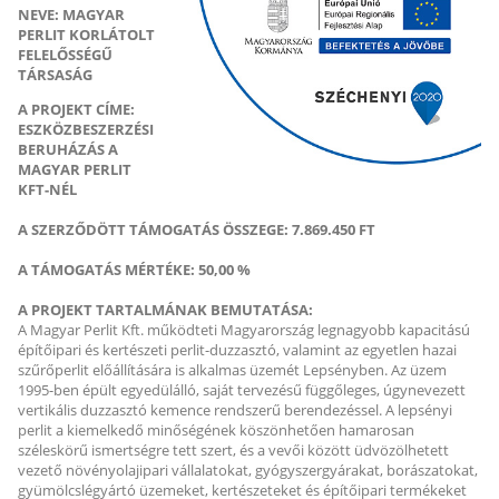
NEVE: MAGYAR
PERLIT KORLÁTOLT
FELELŐSSÉGŰ
TÁRSASÁG
A PROJEKT CÍME:
ESZKÖZBESZERZÉSI
BERUHÁZÁS A
MAGYAR PERLIT
KFT-NÉL
A SZERZŐDÖTT TÁMOGATÁS ÖSSZEGE: 7.869.450 FT
A TÁMOGATÁS MÉRTÉKE: 50,00 %
A PROJEKT TARTALMÁNAK BEMUTATÁSA:
A Magyar Perlit Kft. működteti Magyarország legnagyobb kapacitású
építőipari és kertészeti perlit-duzzasztó, valamint az egyetlen hazai
szűrőperlit előállítására is alkalmas üzemét Lepsényben. Az üzem
1995-ben épült egyedülálló, saját tervezésű függőleges, úgynevezett
vertikális duzzasztó kemence rendszerű berendezéssel. A lepsényi
perlit a kiemelkedő minőségének köszönhetően hamarosan
széleskörű ismertségre tett szert, és a vevői között üdvözölhetett
vezető növényolajipari vállalatokat, gyógyszergyárakat, borászatokat,
gyümölcslégyártó üzemeket, kertészeteket és építőipari termékeket