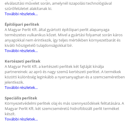
elválasztási művelet során, amelynél iszapolási technológiával
szűrőfelületet alakítanak ki.
További részletek...
Építőipari perlitek
A Magyar Perlit Kft. által gyártott építőipari perlit alapanyaga
természetes vulkanikus kőzet. Mivel a gyártási folyamat során káros
anyagokkal nem érintkezik, így teljes mértékben környezetbarát és
kiváló hőszigetelő tulajdonságokkal bír.
További részletek...
Kertészeti perlitek
A Magyar Perlit Kft. a kertészeti perlitek két fajtáját kínálja
partnereinek: az apró és nagy szemű kertészeti perlitet. A termékek
közötti különbség leginkább a nyersanyagban és a szemcseméretben
jelentkezik.
További részletek...
Speciális perlitek
Környezetvédelmi perlitek olaj és más szennyeződések felitatására. A
Magyar Perlit Kft. két szemcseméretű hidrofóbizált perlit terméket
készít.
További részletek...