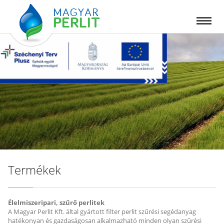
Termékek
Élelmiszeripari, szűrő perlitek
A Magyar Perlit Kft. által gyártott filter perlit szűrési segédanyag
hatékonyan és gazdaságosan alkalmazható minden olyan szűrési