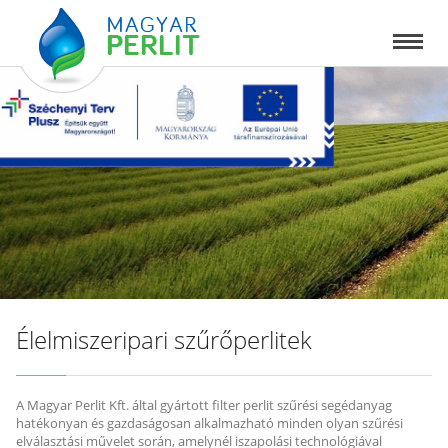
Élelmiszeripari szűrőperlitek
A Magyar Perlit Kft. által gyártott filter perlit szűrési segédanyag
hatékonyan és gazdaságosan alkalmazható minden olyan szűrési
elválasztási művelet során, amelynél iszapolási technológiával