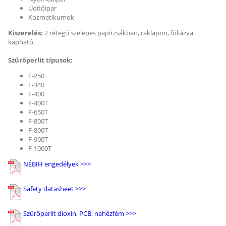
Üdítőipar
Kozmetikumok
Kiszerelés:
2 rétegű szelepes papírzsákban, raklapon, fóliázva
kapható.
Szűrőperlit típusok:
F-250
F-340
F-400
F-400T
F-650T
F-800T
F-800T
F-900T
F-1000T
NÉBIH engedélyek >>>
Safety datasheet >>>
Szűrőperlit dioxin, PCB, nehézfém >>>