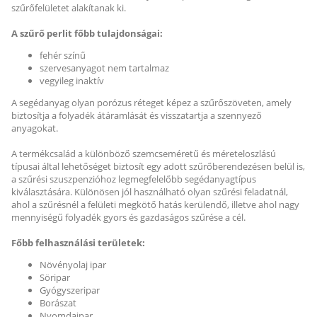
szűrőfelületet alakítanak ki.
A szűrő perlit főbb tulajdonságai:
fehér színű
szervesanyagot nem tartalmaz
vegyileg inaktív
A segédanyag olyan porózus réteget képez a szűrőszöveten, amely
biztosítja a folyadék átáramlását és visszatartja a szennyező
anyagokat.
A termékcsalád a különböző szemcseméretű és méreteloszlású
típusai által lehetőséget biztosít egy adott szűrőberendezésen belül is,
a szűrési szuszpenzióhoz legmegfelelőbb segédanyagtípus
kiválasztására. Különösen jól használható olyan szűrési feladatnál,
ahol a szűrésnél a felületi megkötő hatás kerülendő, illetve ahol nagy
mennyiségű folyadék gyors és gazdaságos szűrése a cél.
Főbb felhasználási területek:
Növényolaj ipar
Söripar
Gyógyszeripar
Borászat
Nyomdaipar