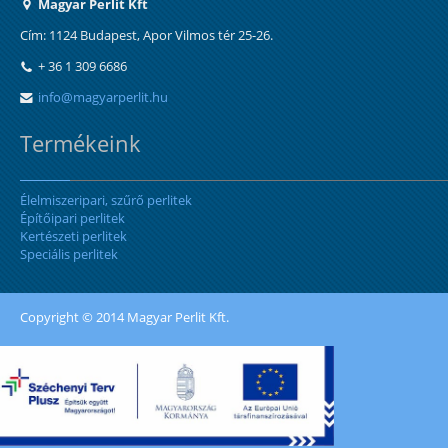
Magyar Perlit Kft
Cím: 1124 Budapest, Apor Vilmos tér 25-26.
+ 36 1 309 6686
info@magyarperlit.hu
Termékeink
Élelmiszeripari, szűrő perlitek
Építőipari perlitek
Kertészeti perlitek
Speciális perlitek
Copyright © 2014 Magyar Perlit Kft.