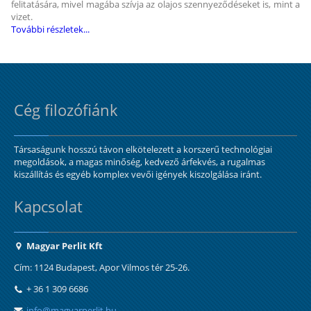
felitatására, mivel magába szívja az olajos szennyeződéseket is, mint a
vizet.
További részletek...
Cég filozófiánk
Társaságunk hosszú távon elkötelezett a korszerű technológiai
megoldások, a magas minőség, kedvező árfekvés, a rugalmas
kiszállítás és egyéb komplex vevői igények kiszolgálása iránt.
Kapcsolat
Magyar Perlit Kft
Cím: 1124 Budapest, Apor Vilmos tér 25-26.
+ 36 1 309 6686
info@magyarperlit.hu