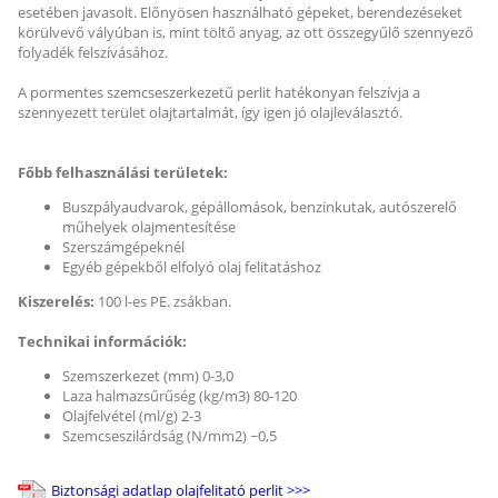
esetében javasolt. Előnyösen használható gépeket, berendezéseket
körülvevő vályúban is, mint töltő anyag, az ott összegyűlő szennyező
folyadék felszívásához.
A pormentes szemcseszerkezetű perlit hatékonyan felszívja a
szennyezett terület olajtartalmát, így igen jó olajleválasztó.
Főbb felhasználási területek:
Buszpályaudvarok, gépállomások, benzinkutak, autószerelő
műhelyek olajmentesítése
Szerszámgépeknél
Egyéb gépekből elfolyó olaj felitatáshoz
Kiszerelés:
100 l-es PE. zsákban.
Technikai információk:
Szemszerkezet (mm) 0-3,0
Laza halmazsűrűség (kg/m3) 80-120
Olajfelvétel (ml/g) 2-3
Szemcseszilárdság (N/mm2) ~0,5
Biztonsági adatlap olajfelitató perlit >>>