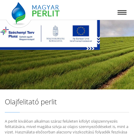
Olajfelitató perlit
A perlit kiválóan alkalmas száraz felületen kifolyt olajszennyezés
felitatására, mivel magába szívja az olajos szennyeződéseket is, mint a
vizet. Használata elsősorban alacsony viszkozitású folyadék feszívása