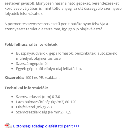
esetében javasolt. Előnyösen használható gépeket, berendezéseket
körülvevő vályúban is, mint töltő anyag, az ott összegyűlő szennyező
folyadék felszívásához.
A pormentes szemcseszerkezetű perlit hatékonyan felszívja a
szennyezett terület olajtartalmát, így igen jó olajleválasztó.
Főbb felhasználási területek:
Buszpályaudvarok, gépállomások, benzinkutak, autószerelő
műhelyek olajmentesítése
Szerszámgépeknél
Egyéb gépekből elfolyó olaj felitatáshoz
Kiszerelés:
100 l-es PE. zsákban.
Technikai információk:
Szemszerkezet (mm) 0-3,0
Laza halmazsűrűség (kg/m3) 80-120
Olajfelvétel (ml/g) 2-3
Szemcseszilárdság (N/mm2) ~0,5
Biztonsági adatlap olajfelitató perlit >>>