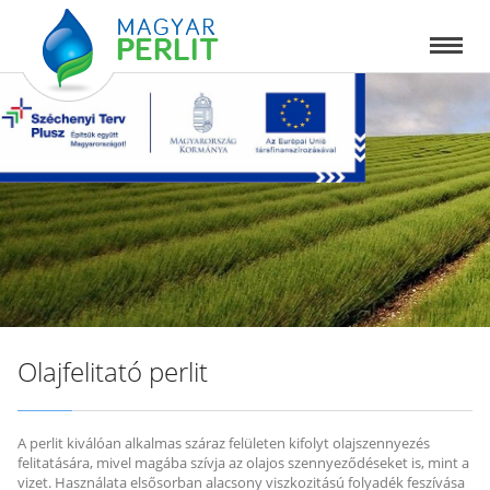
Olajfelitató perlit
A perlit kiválóan alkalmas száraz felületen kifolyt olajszennyezés
felitatására, mivel magába szívja az olajos szennyeződéseket is, mint a
vizet. Használata elsősorban alacsony viszkozitású folyadék feszívása