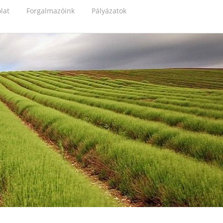
lat
Forgalmazóink
Pályázatok