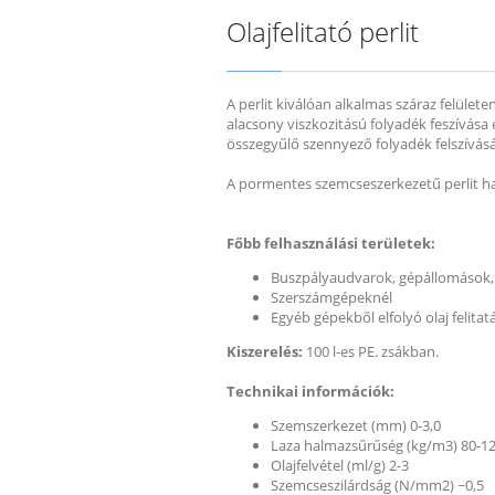
Olajfelitató perlit
A perlit kiválóan alkalmas száraz felülete
alacsony viszkozitású folyadék feszívása
összegyűlő szennyező folyadék felszívás
A pormentes szemcseszerkezetű perlit haté
Főbb felhasználási területek:
Buszpályaudvarok, gépállomások,
Szerszámgépeknél
Egyéb gépekből elfolyó olaj felita
Kiszerelés:
100 l-es PE. zsákban.
Technikai információk:
Szemszerkezet (mm) 0-3,0
Laza halmazsűrűség (kg/m3) 80-1
Olajfelvétel (ml/g) 2-3
Szemcseszilárdság (N/mm2) ~0,5