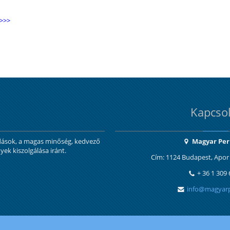
 >>>
Kapcsol
ldások, a magas minőség, kedvező
Magyar Perl
yek kiszolgálása iránt.
Cím: 1124 Budapest, Apor 
+ 36 1 309
info@magyarp