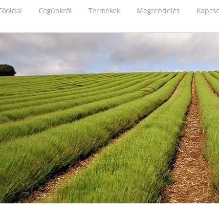
Főoldal
Cégünkről
Termékek
Megrendelés
Kapcso