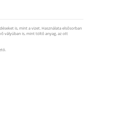
ődéseket is, mint a vizet. Használata elsősorban
 vályúban is, mint töltő anyag, az ott
ztó.