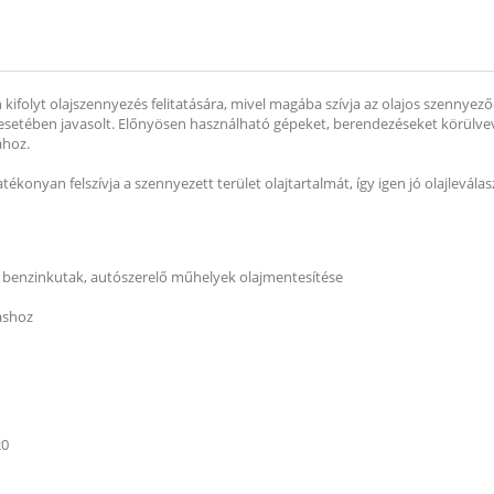
n kifolyt olajszennyezés felitatására, mivel magába szívja az olajos szennyez
 esetében javasolt. Előnyösen használható gépeket, berendezéseket körülvevő
ához.
konyan felszívja a szennyezett terület olajtartalmát, így igen jó olajleválas
 benzinkutak, autószerelő műhelyek olajmentesítése
táshoz
20