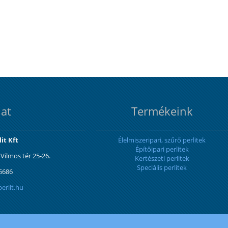
at
Termékeink
it Kft
Élelmiszeripari, szűrő perlitek
Építőipari perlitek
Vilmos tér 25-26.
Kertészeti perlitek
Speciális perlitek
 6686
erlit.hu